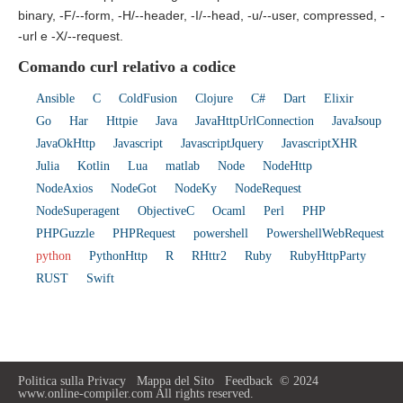
binary, -F/--form, -H/--header, -I/--head, -u/--user, compressed, -
-url e -X/--request.
Comando curl relativo a codice
Ansible
C
ColdFusion
Clojure
C#
Dart
Elixir
Go
Har
Httpie
Java
JavaHttpUrlConnection
JavaJsoup
JavaOkHttp
Javascript
JavascriptJquery
JavascriptXHR
Julia
Kotlin
Lua
matlab
Node
NodeHttp
NodeAxios
NodeGot
NodeKy
NodeRequest
NodeSuperagent
ObjectiveC
Ocaml
Perl
PHP
PHPGuzzle
PHPRequest
powershell
PowershellWebRequest
python
PythonHttp
R
RHttr2
Ruby
RubyHttpParty
RUST
Swift
Politica sulla Privacy
Mappa del Sito
Feedback
© 2024
www.online-compiler.com All rights reserved.