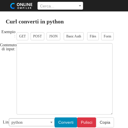
Cerca...
Curl converti in python
Esempio
:
GET
POST
JSON
Basic Auth
Files
Form
Contenuto
di input:
Converti
Pulisci
Copia
Lingua:
python