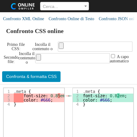
Cerca...
Confronto XML Online
Confronto Online di Testo
Confronto JSON onli
Confronto CSS online
Primo file
Incolla il
CSS:
contenuto o
Incolla il
A capo
Secondo
contenuto
automatico
file:
o
Confronta & formatta CSS
1
.meta
 {
1
.meta
 {
2
font-size
: 
0.8
5
em
;
2
font-size
: 
0.8
2
em
;
⇝
⇜
3
color
: 
#666
;
3
color
: 
#666
;
4
}
4
}