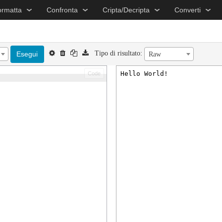
ormatta
Confronta
Cripta/Decripta
Converti
Tipo di risultato:
Esegui
Raw
Code