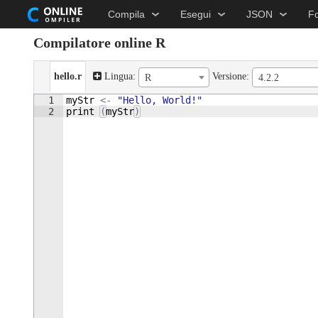
Compila
Esegui
JSON
F
Compilatore online R
hello.r
Lingua:
Versione:
R
4.2.2
1
myStr
<-
"Hello, World!"
2
print
(
myStr
)