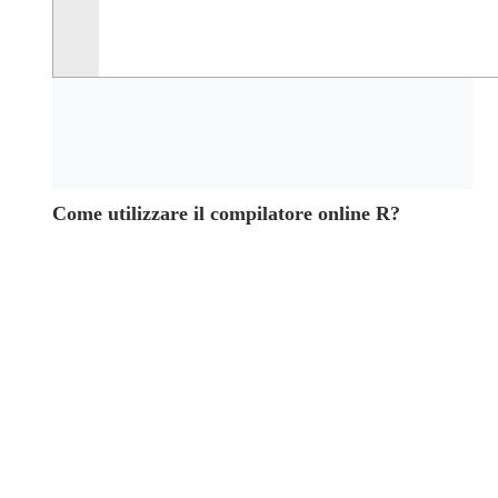
Come utilizzare il compilatore online R?
Tre semplici passi
Nell'editor di codice a sinistra, scrivi o incolla il tuo codice R.
Clicca sul pulsante "Esegui" per compilare ed eseguire il tuo cod
L'output verrà visualizzato nell'editor dei risultati a destra.
Cosa è il compilatore online R?
Il compilatore online R ti consente di eseguire il tuo codice R diretta
1
myStr <- 
"Hello, World!"
print
 (myStr)