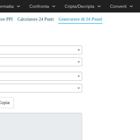
ormatta
Confronta
Cripta/Decripta
Converti
ore PPI
Calcolatore 24 Punti
Generatore di 24 Punti
Copia