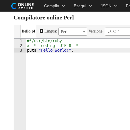
Compila
Esegui
JSON
F
Compilatore online Perl
hello.pl
Lingua:
Versione:
Perl
v5.32.1
1
#!/usr/bin/ruby
2
# -*- coding: UTF-8 -*-
3
puts
"Hello World!"
;