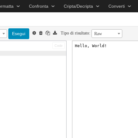
ormatta
Confronta
Cripta/Decripta
Converti
Tipo di risultato:
Esegui
Raw
Code