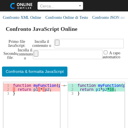
Cerca...
Confronto XML Online
Confronto Online di Testo
Confronto JSON onli
Confronto JavaScript Online
Primo file
Incolla il
JavaScript:
contenuto o
Incolla il
A capo
Secondo
contenuto
automatico
file:
o
Confronta & formatta JavaScript
1
function
myFunction
(
p1
, 
p2
1
)
{
function
myFunction
(
p1
⇝
⇜
2
return
p1
*
p2
;
2
return
p1
*
p2
*
10
;
3
}
3
}