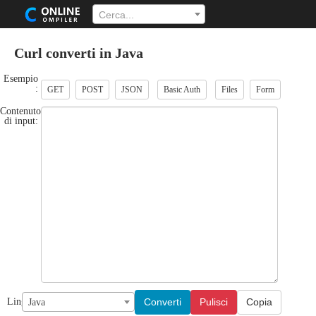
Cerca...
Curl converti in Java
Esempio
:
GET
POST
JSON
Basic Auth
Files
Form
Contenuto
di input:
Converti
Pulisci
Copia
Lingua:
Java