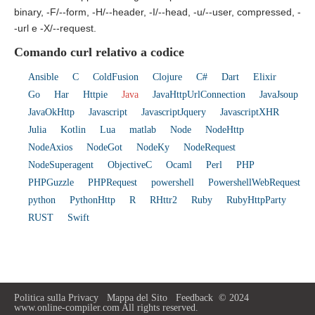
binary, -F/--form, -H/--header, -I/--head, -u/--user, compressed, -
-url e -X/--request.
Comando curl relativo a codice
Ansible
C
ColdFusion
Clojure
C#
Dart
Elixir
Go
Har
Httpie
Java
JavaHttpUrlConnection
JavaJsoup
JavaOkHttp
Javascript
JavascriptJquery
JavascriptXHR
Julia
Kotlin
Lua
matlab
Node
NodeHttp
NodeAxios
NodeGot
NodeKy
NodeRequest
NodeSuperagent
ObjectiveC
Ocaml
Perl
PHP
PHPGuzzle
PHPRequest
powershell
PowershellWebRequest
python
PythonHttp
R
RHttr2
Ruby
RubyHttpParty
RUST
Swift
Politica sulla Privacy
Mappa del Sito
Feedback
© 2024
www.online-compiler.com All rights reserved.