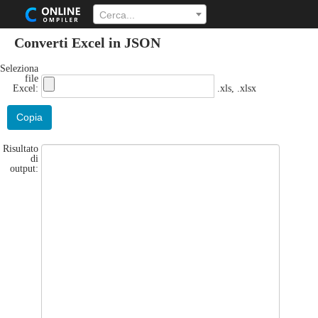
Cerca...
Converti Excel in JSON
Seleziona
file
Excel:
.xls, .xlsx
Copia
Risultato
di
output: