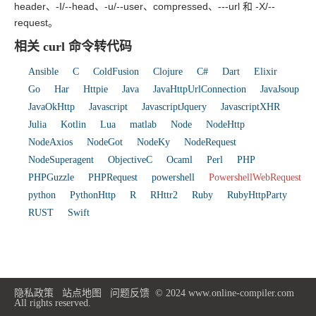
header、-I/--head、-u/--user、compressed、---url 和 -X/--
request。
相关 curl 命令转代码
Ansible
C
ColdFusion
Clojure
C#
Dart
Elixir
Go
Har
Httpie
Java
JavaHttpUrlConnection
JavaJsoup
JavaOkHttp
Javascript
JavascriptJquery
JavascriptXHR
Julia
Kotlin
Lua
matlab
Node
NodeHttp
NodeAxios
NodeGot
NodeKy
NodeRequest
NodeSuperagent
ObjectiveC
Ocaml
Perl
PHP
PHPGuzzle
PHPRequest
powershell
PowershellWebRequest
python
PythonHttp
R
RHttr2
Ruby
RubyHttpParty
RUST
Swift
隐私政策
站点地图
问题反馈
© 2024 www.online-compiler.com
All rights reserved.