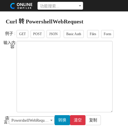
功能搜索...
Curl 转 PowershellWebRequest
例子 :
GET
POST
JSON
Basic Auth
Files
Form
输入内
容:
语
转换
清空
复制
PowershellWebRequest
言: