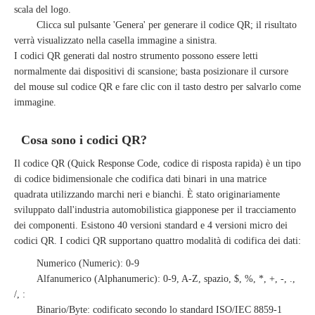
scala del logo.
Clicca sul pulsante 'Genera' per generare il codice QR; il risultato
verrà visualizzato nella casella immagine a sinistra.
I codici QR generati dal nostro strumento possono essere letti
normalmente dai dispositivi di scansione; basta posizionare il cursore
del mouse sul codice QR e fare clic con il tasto destro per salvarlo come
immagine.
Cosa sono i codici QR?
Il codice QR (Quick Response Code, codice di risposta rapida) è un tipo
di codice bidimensionale che codifica dati binari in una matrice
quadrata utilizzando marchi neri e bianchi. È stato originariamente
sviluppato dall'industria automobilistica giapponese per il tracciamento
dei componenti. Esistono 40 versioni standard e 4 versioni micro dei
codici QR. I codici QR supportano quattro modalità di codifica dei dati:
Numerico (Numeric): 0-9
Alfanumerico (Alphanumeric): 0-9, A-Z, spazio, $, %, *, +, -, .,
/, :
Binario/Byte: codificato secondo lo standard ISO/IEC 8859-1