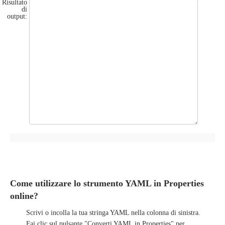
Risultato
di
output:
Come utilizzare lo strumento YAML in Properties
online?
Scrivi o incolla la tua stringa YAML nella colonna di sinistra.
Fai clic sul pulsante "Converti YAML in
Properties
" per