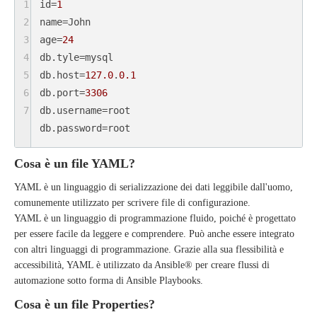
1
id
=
1
2
name
3
age
=
24
4
db.tyle
5
db.host
=
127.0
.
0.1
6
db.port
=
3306
7
db.username
db.password
=root
Cosa è un file YAML?
YAML è un linguaggio di serializzazione dei dati leggibile dall'uomo,
comunemente utilizzato per scrivere file di configurazione.
YAML è un linguaggio di programmazione fluido, poiché è progettato
per essere facile da leggere e comprendere. Può anche essere integrato
con altri linguaggi di programmazione. Grazie alla sua flessibilità e
accessibilità, YAML è utilizzato da Ansible® per creare flussi di
automazione sotto forma di Ansible Playbooks.
Cosa è un file Properties?