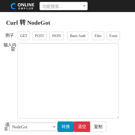
功能搜索...
Curl 转 NodeGot
例子 :
GET
POST
JSON
Basic Auth
Files
Form
输入内
容:
语
转换
清空
复制
NodeGot
言: