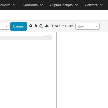
ormatta
Confronta
Cripta/Decripta
Converti
Tipo di risultato:
Esegui
Raw
Code