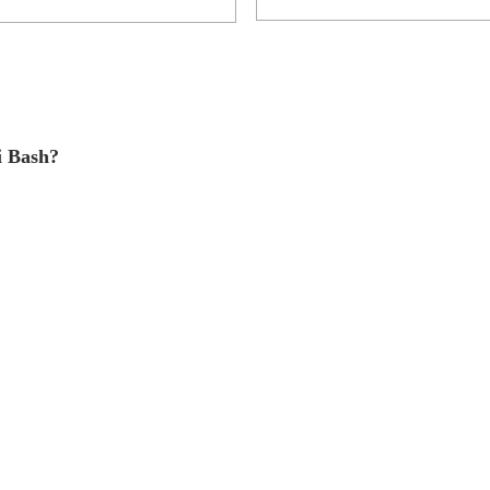
i Bash?
.
ffre le versioni 4.2.26 e 5.1.8.
e.
rettamente online, senza la necessità di installare un ambiente di sistema Linux.