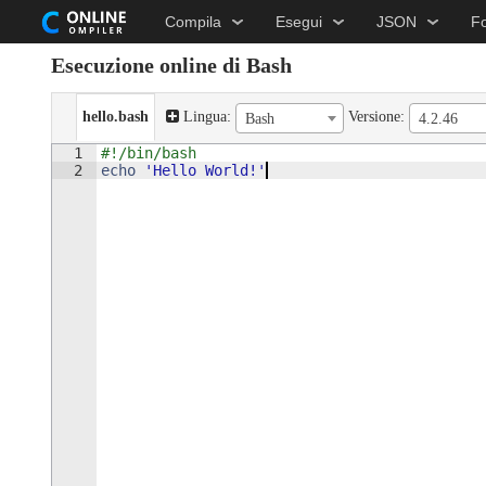
Compila
Esegui
JSON
F
Esecuzione online di Bash
hello.bash
Lingua:
Versione:
Bash
4.2.46
1
#!/bin/bash 
2
echo
'
Hello World!
'