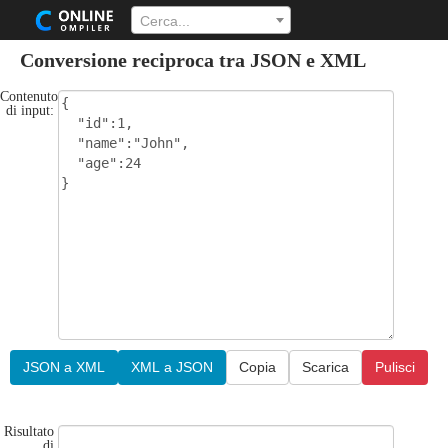
Cerca...
Conversione reciproca tra JSON e XML
Contenuto
di input:
JSON a XML
XML a JSON
Copia
Scarica
Pulisci
Risultato
di