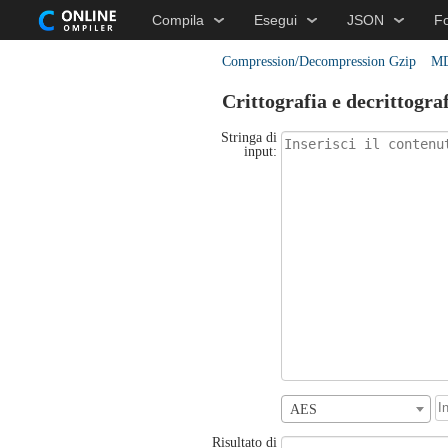
Compila
Esegui
JSON
F
Compression/Decompression Gzip
MD
Crittografia e decrittogra
Stringa di
input:
AES
Risultato di