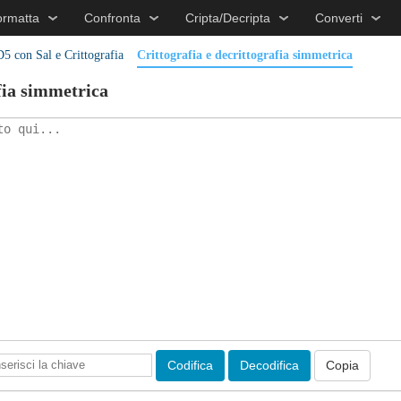
ormatta
Confronta
Cripta/Decripta
Converti
5 con Sal e Crittografia
Crittografia e decrittografia simmetrica
fia simmetrica
Codifica
Decodifica
Copia