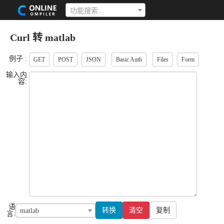
功能搜索...
Curl 转 matlab
例子 :
GET
POST
JSON
Basic Auth
Files
Form
输入内
容:
语
转换
清空
复制
matlab
言: