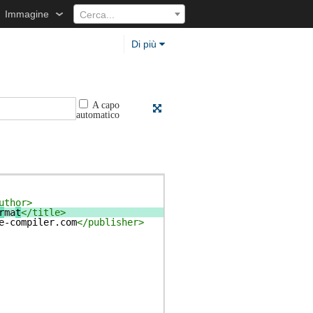
Immagine
Cerca...
Di più
A capo
automatico
uthor
>
r
ma
t
</
title
>
e-compiler.com
</
publisher
>