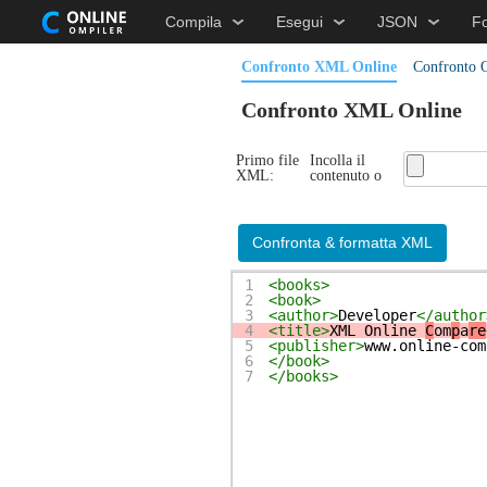
Compila
Esegui
JSON
F
Confronto XML Online
Confronto O
Confronto XML Online
Primo file
Incolla il
XML:
contenuto o
Confronta & formatta XML
1
<
books
>
2
<
book
>
3
<
author
>
Developer
</
author
4
<
title
>
XML Online 
C
om
p
a
re
5
<
publisher
>
www.online-com
6
</
book
>
7
</
books
>