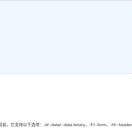
持以下选项：-d/--data/--data-binary、-F/--form、-H/--header、-I
t。