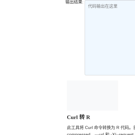
输出结果:
代码输出在这里
Curl 转 R
此工具将 Curl 命令转换为 R 代码。目前，它支
compressed、---url 和 -X/--reques