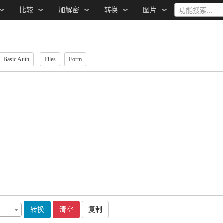
比较
加解密
转换
图片
功能搜索...
Basic Auth
Files
Form
转换
清空
复制