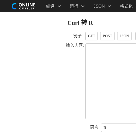
编译
运行
JSON
格式化
Curl 转 R
例子 :
GET
POST
JSON
输入内容:
语言:
R