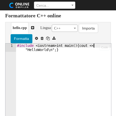
Cerca...
Formattatore C++ online
hello.cpp
Lingua:
Importa
C++
Formatta
1
#include
 <iostream>int main(){cout << 
Code
"HelloWorld\
n";}