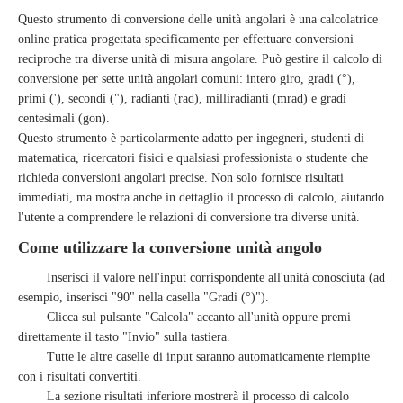
Questo strumento di conversione delle unità angolari è una calcolatrice
online pratica progettata specificamente per effettuare conversioni
reciproche tra diverse unità di misura angolare. Può gestire il calcolo di
conversione per sette unità angolari comuni: intero giro, gradi (°),
primi ('), secondi ("), radianti (rad), milliradianti (mrad) e gradi
centesimali (gon).
Questo strumento è particolarmente adatto per ingegneri, studenti di
matematica, ricercatori fisici e qualsiasi professionista o studente che
richieda conversioni angolari precise. Non solo fornisce risultati
immediati, ma mostra anche in dettaglio il processo di calcolo, aiutando
l'utente a comprendere le relazioni di conversione tra diverse unità.
Come utilizzare la conversione unità angolo
Inserisci il valore nell'input corrispondente all'unità conosciuta (ad
esempio, inserisci "90" nella casella "Gradi (°)").
Clicca sul pulsante "Calcola" accanto all'unità oppure premi
direttamente il tasto "Invio" sulla tastiera.
Tutte le altre caselle di input saranno automaticamente riempite
con i risultati convertiti.
La sezione risultati inferiore mostrerà il processo di calcolo