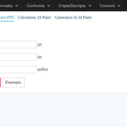
ormatta
Confronta
Cripta/Decripta
Converti
tore PPI
Calcolatore 24 Punti
Generatore di 24 Punti
px
px
pollici
Esempio