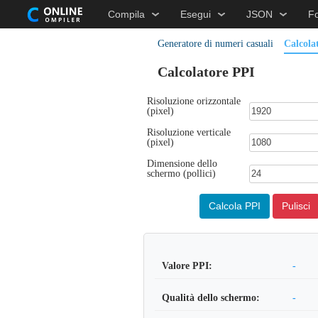
Compila
Esegui
JSON
F
Generatore di numeri casuali
Calcola
Calcolatore PPI
Risoluzione orizzontale
(pixel)
Risoluzione verticale
(pixel)
Dimensione dello
schermo (pollici)
Calcola PPI
Pulisci
Valore PPI:
-
Qualità dello schermo:
-