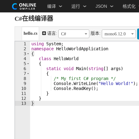
编译
运行
JSON
格式化
C#在线编译器
hello.cs
语言:
版本:
C#
mono6.12.0
1
using
System
;
2
namespace
HelloWorldApplication
3
{
4
class
HelloWorld
5
{
6
static
void
Main
(
string
[
]
args
)
7
{
8
/* My first C# program */
9
Console
.
WriteLine
(
"
Hello World!
"
)
;
10
Console
.
ReadKey
(
)
;
11
}
12
}
13
}