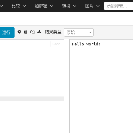
比较
加解密
转换
图片
功能搜索...
结果类型:
运行
原始
Code