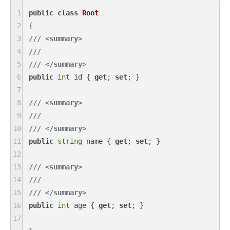
1
public
class
Root
2
3
///
<summary>
4
///
5
///
</summary>
6
public
int
 id { 
get
; 
set
; }

7
8
///
<summary>
9
///
10
///
</summary>
11
public
string
 name { 
get
; 
set
; }

12
13
///
<summary>
14
///
15
///
</summary>
16
public
int
 age { 
get
; 
set
; }

17