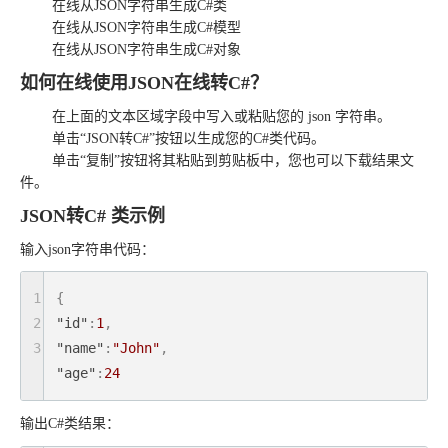
在线从JSON字符串生成C#类
在线从JSON字符串生成C#模型
在线从JSON字符串生成C#对象
如何在线使用JSON在线转C#？
在上面的文本区域字段中写入或粘贴您的 json 字符串。
单击“JSON转C#”按钮以生成您的C#类代码。
单击“复制”按钮将其粘贴到剪贴板中，您也可以下载结果文
件。
JSON转C# 类示例
输入json字符串代码：
1
{
2
"id"
:
1
,
3
"name"
:
"John"
,
"age"
:
24
输出C#类结果：