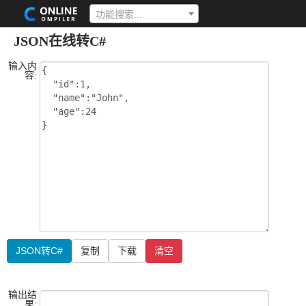
功能搜索...
JSON在线转C#
输入内
容:
JSON转C#
复制
下载
清空
输出结
果: