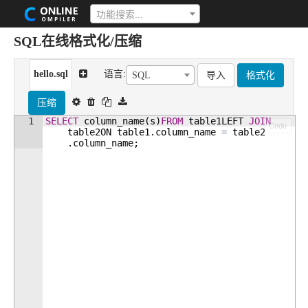
功能搜索...
SQL在线格式化/压缩
hello.sql
语言:
导入
格式化
SQL
压缩
1
SELECT
column_name
(
s
)
FROM
table1LEFT
JOIN
Code
table2ON
table1
.
column_name
=
table2
.
column_name
;