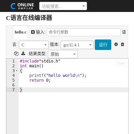
功能搜索...
C语言在线编译器
hello.c
输入:
语
言:
版本:
运行
C
gcc11.4.1
结果类型:
原始
1
#include
"stdio.h"
Code
2
int
main
(
)
3
{
4
printf
(
"
hello world
\n
"
)
;
5
return
0
;
6
7
}