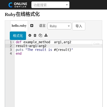
功能搜索...
Ruby在线格式化
hello.ruby
语言:
导入
Ruby
格式化
1
def
example_method
arg1
,
arg2
Code
2
result
=
arg1
+
arg2
3
puts
"
The result is 
#{
result
}
"
4
end