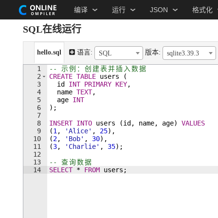
编译
运行
JSON
格式化
SQL在线运行
hello.sql
语言:
版本:
SQL
sqlite3.39.3
1
-- 
示
例
：
创
建
表
并
插
入
数
据
2
CREATE
TABLE
users
(
3
id
INT
PRIMARY
KEY
, 
4
name
TEXT
, 
5
age
INT
6
)
; 
7
8
INSERT
INTO
users
(
id
, 
name
, 
age
)
VALUES
9
(
1
, 
'Alice'
, 
25
)
, 
10
(
2
, 
'Bob'
, 
30
)
, 
11
(
3
, 
'Charlie'
, 
35
)
; 
12
13
-- 
查
询
数
据
14
SELECT
 * 
FROM
users
;