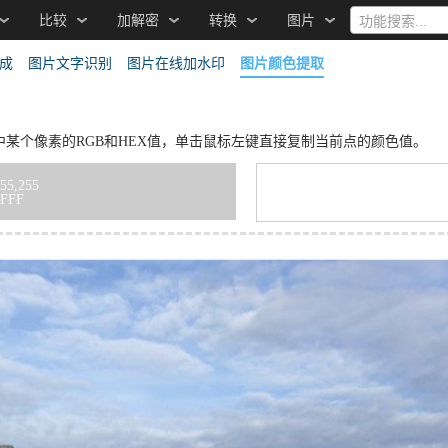
比较
加解密
转换
图片
功能搜索...
成
图片文字识别
图片在线加水印
图片颜色提取
某个像素的RGB和HEX值，单击鼠标左键直接复制当前点的颜色值。
55,255
FFFF