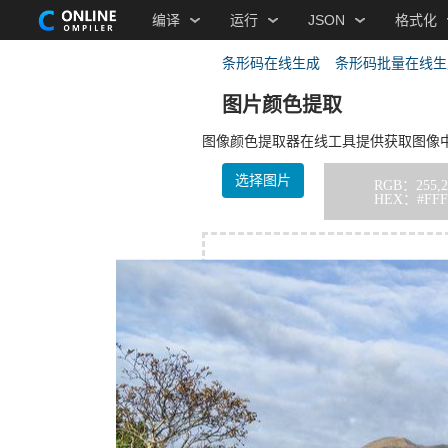
编译
运行
JSON
格式化
条形码在线生成
条形码批量在线生
图片颜色提取
图像颜色提取器在线工具提供获取图像中
选择图片
RGB：
255,2
HEX：
#FF