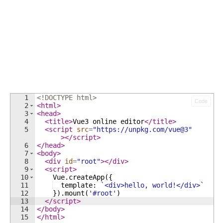
1
<!
DOCTYPE
html
>
Code
2
<
html
>
3
<
head
>
4
<
title
>
Vue3 online editor
</
title
>
5
<
script
src
=
"https://unpkg.com/vue@3"
>
</
script
>
6
</
head
>
7
<
body
>
8
<
div
id
=
"root"
>
</
div
>
9
<
script
>
10
Vue
.
createApp
({
11
template
:
`
<div>hello, world!</div>
`
12
})
.
mount
(
'#root'
)
13
</
script
>
14
</
body
>
15
</
html
>