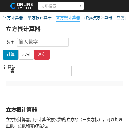
功能搜索...
平方计算器
平方根计算器
立方根计算器
e的x次方计算器
立方计
立方根计算器
数字:
计算
示例
清空
计算结
果:
立方根计算器
立方根计算器用于计算任意实数的立方根（三次方根），可以处理
正数、负数和零的输入。