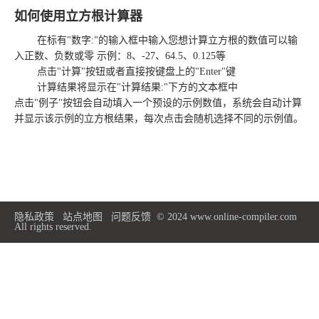
如何使用立方根计算器
在标有"数字:"的输入框中输入您想计算立方根的数值可以输
入正数、负数或零 示例：8、-27、64.5、0.125等
点击"计算"按钮或者直接按键盘上的"Enter"键
计算结果将显示在"计算结果:"下方的文本框中
点击"例子"按钮会自动填入一个预设的示例数值，系统会自动计算
并显示该示例的立方根结果，每次点击会随机选择不同的示例值。
隐私政策
站点地图
问题反馈
© 2024 www.online-compiler.com
All rights reserved.