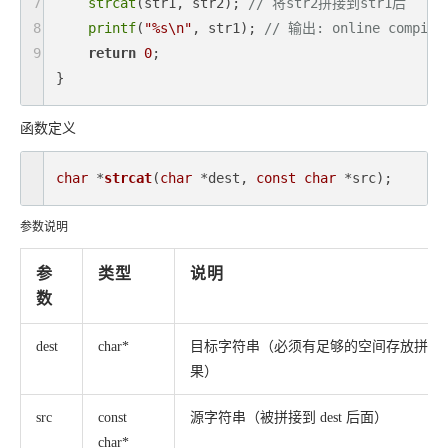
7
strcat
(str1, str2); 
// 将str2拼接到str1后
8
printf
(
"%s\n"
, str1); 
// 输出: online compile
9
return
0
;

}
函数定义
char
 *
strcat
(
char
 *dest, 
const
char
 *src)
; 
参数说明
参
类型
说明
数
dest
char*
目标字符串（必须有足够的空间存放拼接
果）
src
const
源字符串（被拼接到 dest 后面）
char*