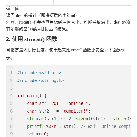
返回值
返回 dest 的指针（即拼接后的字符串）。
注意：strcat() 不会检查目标缓冲区大小，可能导致溢出，dest 必须
有足够的空间容纳拼接后的结果。
2. 使用 strncat() 函数
可指定最大拼接长度，使用起来比strcat()函数更安全，下面是例
子。
1
#
include
<stdio.h>
2
#
include
<string.h>
3
4
int
main
()
{

5
char
 str1[
20
] = 
"online "
;

6
char
 str2[] = 
"compiler!"
;

7
strncat
(str1, str2, 
sizeof
(str1) - 
strlen
(str
8
printf
(
"%s\n"
, str1); 
// 输出: Online compile
9
return
0
;
