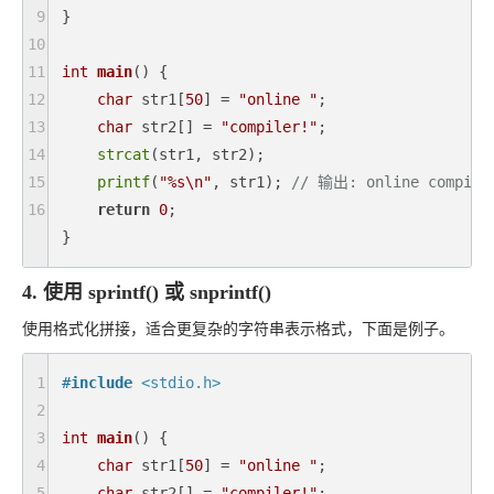
9
}

10
11
int
main
()
{

12
char
 str1[
50
] = 
"online "
;

13
char
 str2[] = 
"compiler!"
;

14
strcat
(str1, str2);

15
printf
(
"%s\n"
, str1); 
// 输出: online compile
16
return
0
;

} 
4. 使用 sprintf() 或 snprintf()
使用格式化拼接，适合更复杂的字符串表示格式，下面是例子。
1
#
include
<stdio.h>
2
3
int
main
()
{

4
char
 str1[
50
] = 
"online "
;

5
char
 str2[] = 
"compiler!"
;
