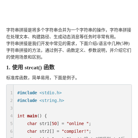
字符串拼接是将多个字符串合并为一个字符串的操作，字符串拼接
在处理文本、构建路径、生成动态消息等任务时非常有用。
字符串拼接是我们开发中常见的需求，
下面介绍c语言中几种(5种)
字符串拼接的方法，通过例子、函数定义、参数说明，并介绍它们
的使用场景和区别。
1. 使用 strcat() 函数
标准库函数，简单易用，下面是例子。
1
#
include
<stdio.h>
2
#
include
<string.h>
3
4
int
main
()
{

5
char
 str1[
50
] = 
"online "
;

6
char
 str2[] = 
"compiler!"
;
