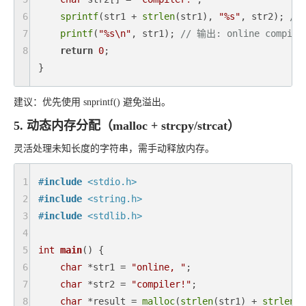
6
sprintf
(str1 + 
strlen
(str1), 
"%s"
, str2); 
//
7
printf
(
"%s\n"
, str1); 
// 输出: online compile
8
return
0
;

} 
建议：优先使用 snprintf() 避免溢出。
5. 动态内存分配（malloc + strcpy/strcat）
灵活处理未知长度的字符串，需手动释放内存。
1
#
include
<stdio.h>
2
#
include
<string.h>
3
#
include
<stdlib.h>
4
5
int
main
()
{

6
char
 *str1 = 
"online, "
;

7
char
 *str2 = 
"compiler!"
;

8
char
 *result = 
malloc
(
strlen
(str1) + 
strlen
(s