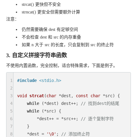
strcat() 更快但不安全
strncat() 更安全但需要额外计算
注意：
仍然需要确保 dest 有足够空间
不会检查 dest 和 src 的内存重叠
如果 n 大于 src 的长度，只会复制到 src 的终止符
3. 自定义拼接字符串函数
不使用内置函数，完全控制，适合特殊需求，下面是例子。
1
#
include
<stdio.h>
2
3
void
strcat
(
char
 *dest, 
const
char
 *src)
{

4
while
 (*dest) dest++; 
// 找到dest的结尾
5
while
 (*src) {

6
        *dest++ = *src++; 
// 逐个复制字符
7
    }

8
    *dest = 
'\0'
; 
// 添加终止符