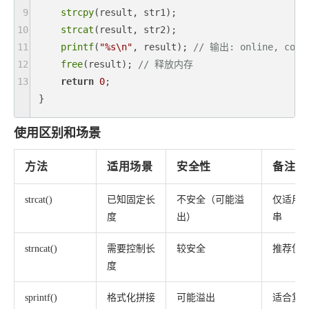
9
strcpy
(result, str1);

10
strcat
(result, str2);

11
printf
(
"%s\n"
, result); 
// 输出: online, comp
12
free
(result); 
// 释放内存
13
return
0
;

} 
使用区别和场景
方法
适用场景
安全性
备注
strcat()
已知固定长
不安全（可能溢
仅适用
度
出）
串
strncat()
需要控制长
较安全
推荐使
度
sprintf()
格式化拼接
可能溢出
适合复