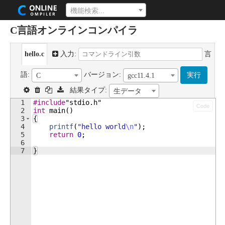
機能検索...
C言語オンラインコンパイラ
hello.c
入力:
言
語:
バージョン:
実行
C
gcc11.4.1
結果タイプ:
生データ
1
#include
"stdio.h"
Code
2
int
main
(
)
3
{
4
printf
(
"
hello world
\n
"
)
;
5
return
0
;
6
7
}